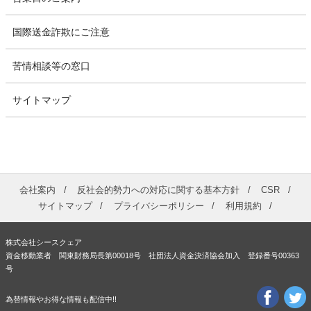
国際送金詐欺にご注意
苦情相談等の窓口
サイトマップ
会社案内
反社会的勢力への対応に関する基本方針
CSR
サイトマップ
プライバシーポリシー
利用規約
株式会社シースクェア
資金移動業者 関東財務局長第00018号 社団法人資金決済協会加入 登録番号00363
号
為替情報やお得な情報も配信中!!