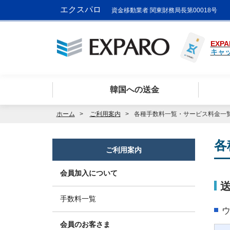
エクスパロ
資金移動業者 関東財務局長第00018号
EXPA
キャ
韓国への送金
ホーム
ご利用案内
各種手数料一覧・サービス料金一
各
ご利用案内
会員加入について
手数料一覧
会員のお客さま