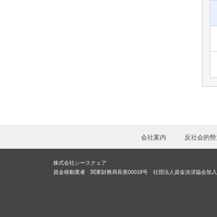
会社案内
反社会的勢
株式会社シースクェア
資金移動業者 関東財務局長第00018号 社団法人資金決済協会加入 