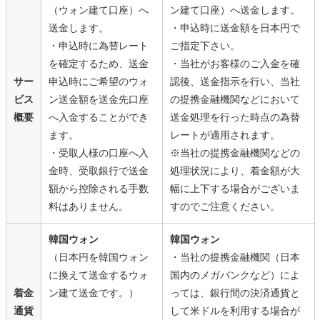
（ウォン建て口座）へ
ン建て口座）へ送金します。
送金します。
・申込時に送金額を日本円で
・申込時に為替レート
ご指定下さい。
を確定するため、送金
・当社がお客様のご入金を確
サー
申込時にご希望のウォ
認後、送金指示を行い、当社
ビス
ン送金額を送金先口座
の提携金融機関などにおいて
概要
へ入金することができ
送金処理を行った時点の為替
ます。
レートが適用されます。
・受取人様の口座へ入
※当社の提携金融機関などの
金時、受取銀行で送金
処理状況により、着金額が大
額から控除される手数
幅に上下する場合がございま
料はありません。
すのでご注意ください。
韓国ウォン
韓国ウォン
（日本円を韓国ウォン
・当社の提携金融機関（日本
に換えて送金するウォ
国内のメガバンクなど）によ
着金
ン建て送金です。）
っては、銀行間の決済通貨と
通貨
して米ドルを利用する場合が