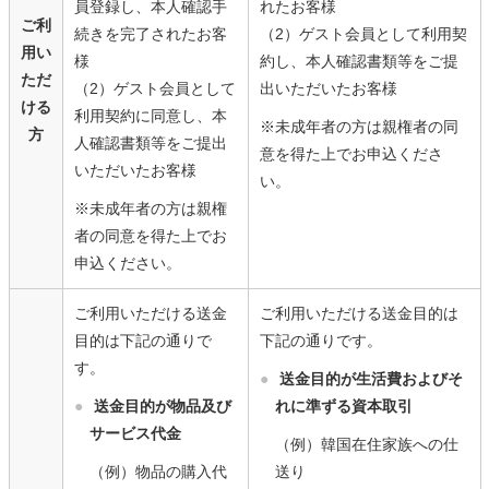
員登録し、本人確認手
れたお客様
ご利
続きを完了されたお客
（2）ゲスト会員として利用契
用い
様
約し、本人確認書類等をご提
ただ
（2）ゲスト会員として
出いただいたお客様
ける
利用契約に同意し、本
※未成年者の方は親権者の同
方
人確認書類等をご提出
意を得た上でお申込くださ
いただいたお客様
い。
※未成年者の方は親権
者の同意を得た上でお
申込ください。
ご利用いただける送金
ご利用いただける送金目的は
目的は下記の通りで
下記の通りです。
す。
●
送金目的が生活費およびそ
●
送金目的が物品及び
れに準ずる資本取引
サービス代金
（例）韓国在住家族への仕
（例）物品の購入代
送り