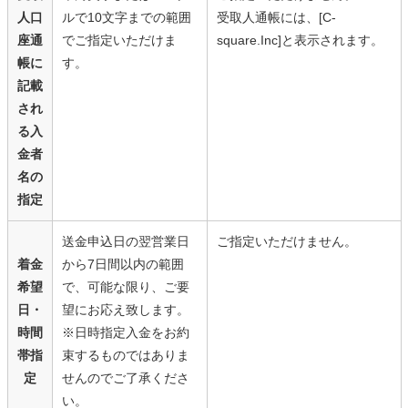
人口
ルで10文字までの範囲
受取人通帳には、[C-
座通
でご指定いただけま
square.Inc]と表示されます。
帳に
す。
記載
され
る入
金者
名の
指定
送金申込日の翌営業日
ご指定いただけません。
着金
から7日間以内の範囲
希望
で、可能な限り、ご要
日・
望にお応え致します。
時間
※日時指定入金をお約
帯指
束するものではありま
定
せんのでご了承くださ
い。