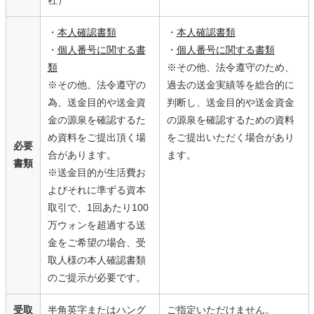
社）
・
本人確認書類
・
本人確認書類
・
個人番号に関する書
・
個人番号に関する書類
類
※その他、法令遵守のため、
※その他、法令遵守の
過去の送金実績等を総合的に
為、送金目的や送金資
判断し、送金目的や送金資金
金の源泉を確認するた
の源泉を確認するための資料
め資料をご提出頂く場
をご提出いただく場合があり
必要
合があります。
ます。
書類
※送金目的が生活費お
よびそれに準ずる資本
取引で、1回あたり100
万ウォンを超過する送
金をご希望の場合、受
取人様の本人確認書類
のご提示が必要です。
受取
半角英字またはハング
ご指定いただけません。