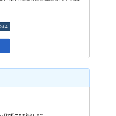
の送金
へ
日本円のまま
着金します。