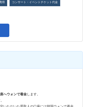
費用
コンサート・イベントチケット代金
座へウォンで着金
します。
す。
定いただいた受取人の口座には韓国ウォンで着金