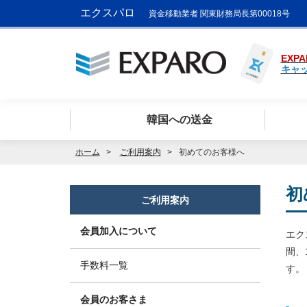
エクスパロ
資金移動業者 関東財務局長第00018号
EXPA
キャ
韓国への送金
ホーム
ご利用案内
初めてのお客様へ
初
ご利用案内
会員加入について
エク
間、
手数料一覧
す。
会員のお客さま