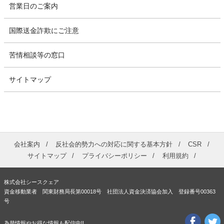
営業日のご案内
国際送金詐欺にご注意
苦情相談等の窓口
サイトマップ
会社案内
反社会的勢力への対応に関する基本方針
CSR
サイトマップ
プライバシーポリシー
利用規約
株式会社シースクェア
資金移動業者 関東財務局長第00018号 社団法人資金決済協会加入 登録番号00363
号
為替情報やお得な情報も配信中!!