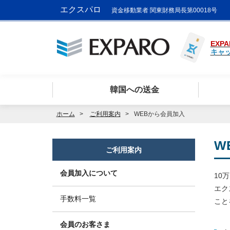
エクスパロ
資金移動業者 関東財務局長第00018号
EXPA
キャ
韓国への送金
ホーム
ご利用案内
WEBから会員加入
W
ご利用案内
会員加入について
10
エク
手数料一覧
こと
会員のお客さま