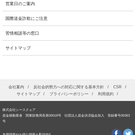
営業日のご案内
国際送金詐欺にご注意
苦情相談等の窓口
サイトマップ
会社案内
反社会的勢力への対応に関する基本方針
CSR
サイトマップ
プライバシーポリシー
利用規約
株式会社シースクェア
資金移動業者 関東財務局長第00018号 社団法人資金決済協会加入 登録番号00363
号
為替情報やお得な情報も配信中!!