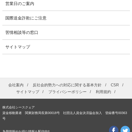
営業日のご案内
国際送金詐欺にご注意
苦情相談等の窓口
サイトマップ
会社案内
反社会的勢力への対応に関する基本方針
CSR
サイトマップ
プライバシーポリシー
利用規約
株式会社シースクェア
資金移動業者 関東財務局長第00018号 社団法人資金決済協会加入 登録番号00363
号
為替情報やお得な情報も配信中!!