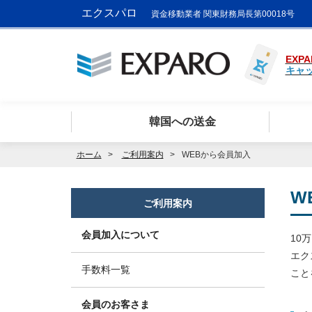
エクスパロ
資金移動業者 関東財務局長第00018号
EXPA
キャ
韓国への送金
ホーム
ご利用案内
WEBから会員加入
W
ご利用案内
会員加入について
10
エク
手数料一覧
こと
会員のお客さま