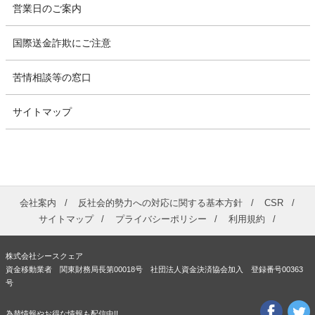
営業日のご案内
国際送金詐欺にご注意
苦情相談等の窓口
サイトマップ
会社案内
反社会的勢力への対応に関する基本方針
CSR
サイトマップ
プライバシーポリシー
利用規約
株式会社シースクェア
資金移動業者 関東財務局長第00018号 社団法人資金決済協会加入 登録番号00363
号
為替情報やお得な情報も配信中!!