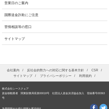
営業日のご案内
国際送金詐欺にご注意
苦情相談等の窓口
サイトマップ
会社案内
反社会的勢力への対応に関する基本方針
CSR
サイトマップ
プライバシーポリシー
利用規約
株式会社シースクェア
資金移動業者 関東財務局長第00018号 社団法人資金決済協会加入 登録番号00363
号
為替情報やお得な情報も配信中!!