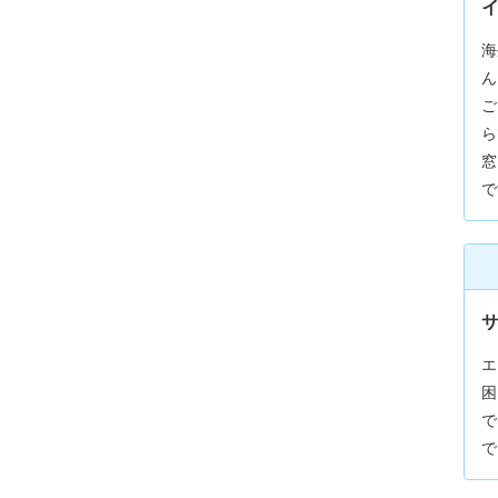
海
ん
ご
ら
窓
で
サ
エ
困
で
で