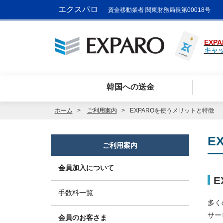
エクスパロ
資金移動業者 関東財務局長第00018号
EXPA
キャ
韓国への送金
ホーム
ご利用案内
EXPAROを使うメリットと特徴
E
ご利用案内
会員加入について
E
手数料一覧
多く
サー
会員のお客さま