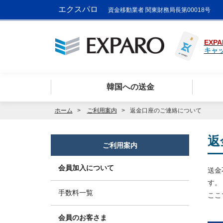
エクスパロ
資金移動業者 関東財務局長第00018号
EXPA
キャ
韓国への送金
ホーム
ご利用案内
返金口座のご連絡について
返
ご利用案内
会員加入について
送金
す。
手数料一覧
ここ
会員のお客さま