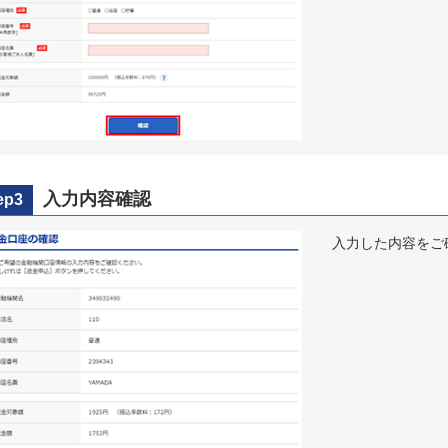
入力内容確認
ep3
入力した内容をご