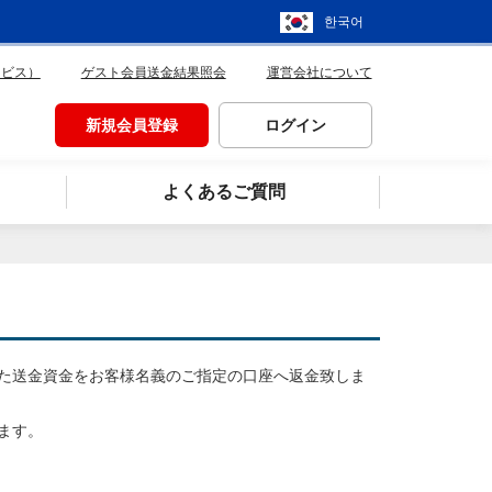
한국어
ービス）
ゲスト会員送金結果照会
運営会社について
新規会員登録
ログイン
よくあるご質問
た送金資金をお客様名義のご指定の口座へ返金致しま
ます。