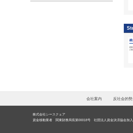
St
会社案内
反社会的勢
株式会社シースクェア
資金移動業者 関東財務局長第00018号 社団法人資金決済協会加入 