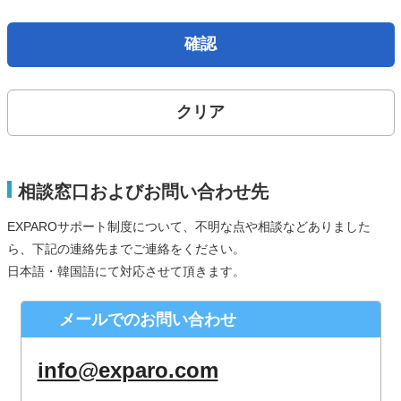
取得した個人情報は、法律上許されている場合を除き、ご本
人の了解を得ることなく第三者に提供することはありませ
確認
ん。
個人情報の取扱いの委託について
クリア
お問合せから取得した個人情報は委託することがありませ
ん。
開示対象個人情報の開示等および問合せ窓口について
相談窓口およびお問い合わせ先
ご本人からの求めにより、当社が保有する開示対象個人情報
EXPAROサポート制度について、不明な点や相談などありました
の、利用目的の通知、開示、内容の訂正、追加または削除、
ら、下記の連絡先までご連絡をください。
利用の停止、消去および第三者への提供の停止（「開示等」
日本語・韓国語にて対応させて頂きます。
といいます。）に応じます。
株式会社シースクェア 個人情報お問合せ窓口
メールでのお問い合わせ
〒160-0023 東京都新宿区西新宿６丁目１２−１ パークウェ
ストビル１３階
info@exparo.com
Eメール：info@c-square.co.jp