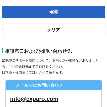
取得した個人情報は、法律上許されている場合を除き、ご本
人の了解を得ることなく第三者に提供することはありませ
確認
ん。
個人情報の取扱いの委託について
クリア
お問合せから取得した個人情報は委託することがありませ
ん。
開示対象個人情報の開示等および問合せ窓口について
相談窓口およびお問い合わせ先
ご本人からの求めにより、当社が保有する開示対象個人情報
EXPAROサポート制度について、不明な点や相談などありました
の、利用目的の通知、開示、内容の訂正、追加または削除、
ら、下記の連絡先までご連絡をください。
利用の停止、消去および第三者への提供の停止（「開示等」
日本語・韓国語にて対応させて頂きます。
といいます。）に応じます。
株式会社シースクェア 個人情報お問合せ窓口
メールでのお問い合わせ
〒160-0023 東京都新宿区西新宿６丁目１２−１ パークウェ
ストビル１３階
info@exparo.com
Eメール：info@c-square.co.jp