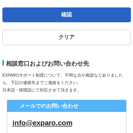
取得した個人情報は、法律上許されている場合を除き、ご本
人の了解を得ることなく第三者に提供することはありませ
確認
ん。
個人情報の取扱いの委託について
クリア
お問合せから取得した個人情報は委託することがありませ
ん。
開示対象個人情報の開示等および問合せ窓口について
相談窓口およびお問い合わせ先
ご本人からの求めにより、当社が保有する開示対象個人情報
EXPAROサポート制度について、不明な点や相談などありました
の、利用目的の通知、開示、内容の訂正、追加または削除、
ら、下記の連絡先までご連絡をください。
利用の停止、消去および第三者への提供の停止（「開示等」
日本語・韓国語にて対応させて頂きます。
といいます。）に応じます。
株式会社シースクェア 個人情報お問合せ窓口
メールでのお問い合わせ
〒160-0023 東京都新宿区西新宿６丁目１２−１ パークウェ
ストビル１３階
info@exparo.com
Eメール：info@c-square.co.jp