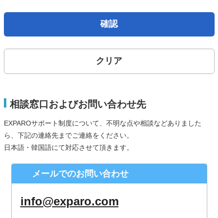
取得した個人情報は、法律上許されている場合を除き、ご本
人の了解を得ることなく第三者に提供することはありませ
確認
ん。
個人情報の取扱いの委託について
クリア
お問合せから取得した個人情報は委託することがありませ
ん。
開示対象個人情報の開示等および問合せ窓口について
相談窓口およびお問い合わせ先
ご本人からの求めにより、当社が保有する開示対象個人情報
EXPAROサポート制度について、不明な点や相談などありました
の、利用目的の通知、開示、内容の訂正、追加または削除、
ら、下記の連絡先までご連絡をください。
利用の停止、消去および第三者への提供の停止（「開示等」
日本語・韓国語にて対応させて頂きます。
といいます。）に応じます。
株式会社シースクェア 個人情報お問合せ窓口
メールでのお問い合わせ
〒160-0023 東京都新宿区西新宿６丁目１２−１ パークウェ
ストビル１３階
info@exparo.com
Eメール：info@c-square.co.jp