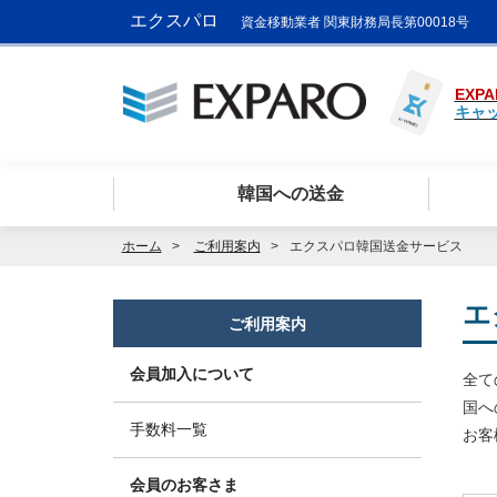
エクスパロ
資金移動業者 関東財務局長第00018号
EXPA
キャ
韓国への送金
ホーム
ご利用案内
エクスパロ韓国送金サービス
エ
ご利用案内
会員加入について
全て
国へ
手数料一覧
お客
会員のお客さま