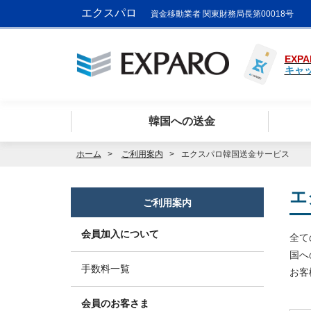
エクスパロ
資金移動業者 関東財務局長第00018号
EXPA
キャ
韓国への送金
ホーム
ご利用案内
エクスパロ韓国送金サービス
エ
ご利用案内
会員加入について
全て
国へ
手数料一覧
お客
会員のお客さま