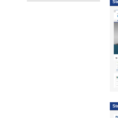
St
St