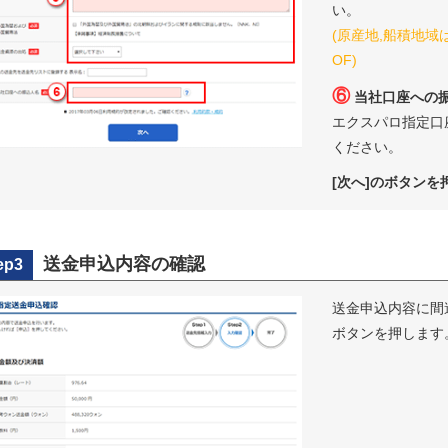
い。
(原産地,船積地域は
OF)
⑥
当社口座への
エクスパロ指定口
ください。
[次へ]のボタンを
送金申込内容の確認
ep3
送金申込内容に間
ボタンを押します