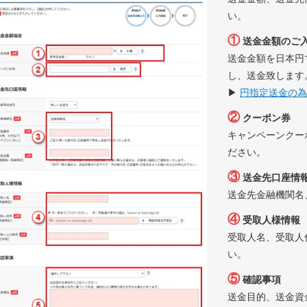
い。
①
送金金額のご
送金金額を日本円
し、送金致します
▶
円指定送金の為
②
クーポン券
キャンペーンクー
ださい。
③
送金先口座情
送金先金融機関名
④
受取人様情報
受取人名、受取人
い。
⑤
確認事項
送金目的、送金資