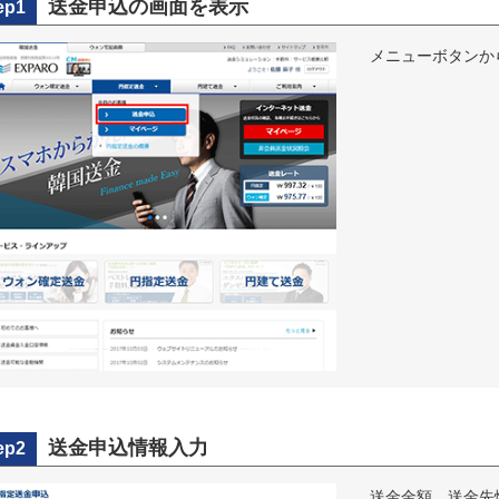
送金申込の画面を表示
ep1
メニューボタンから
送金申込情報入力
ep2
送金金額、送金先