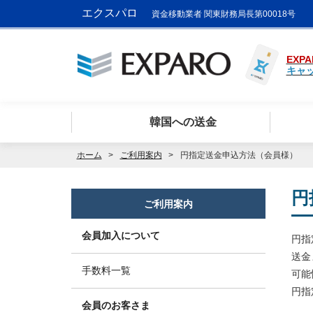
エクスパロ
資金移動業者 関東財務局長第00018号
EXPA
キャ
韓国への送金
ホーム
ご利用案内
円指定送金申込方法（会員様）
円
ご利用案内
会員加入について
円指
送金
手数料一覧
可能
円指
会員のお客さま