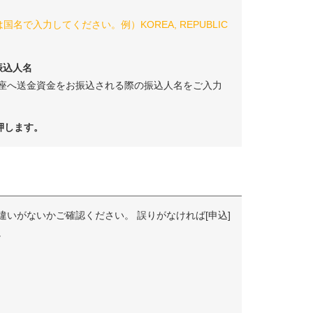
国名で入力してください。例）KOREA, REPUBLIC
振込人名
座へ送金資金をお振込される際の振込人名をご入力
押します。
違いがないかご確認ください。 誤りがなければ[申込]
。