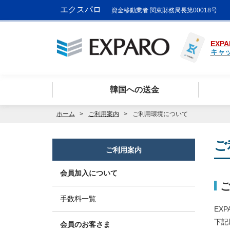
エクスパロ
資金移動業者 関東財務局長第00018号
EXPA
キャ
韓国への送金
ホーム
ご利用案内
ご利用環境について
ご
ご利用案内
会員加入について
手数料一覧
EX
下記
会員のお客さま