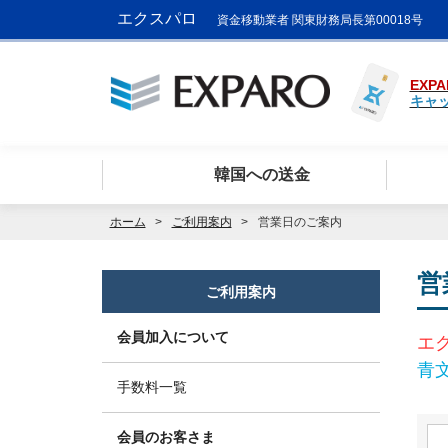
エクスパロ
資金移動業者 関東財務局長第00018号
EXPA
キャ
韓国への送金
ホーム
ご利用案内
営業日のご案内
営
ご利用案内
会員加入について
エ
青
手数料一覧
会員のお客さま