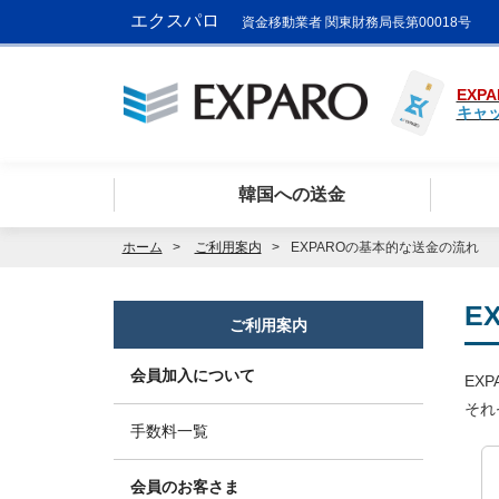
エクスパロ
資金移動業者 関東財務局長第00018号
EXPA
キャ
韓国への送金
ホーム
ご利用案内
EXPAROの基本的な送金の流れ
E
ご利用案内
会員加入について
EX
それ
手数料一覧
会員のお客さま