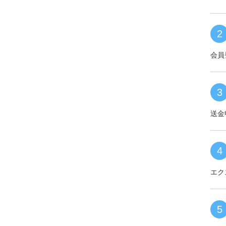
2
会員
3
送金
4
エク
5