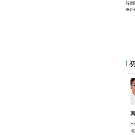
韓国
※着
E
概