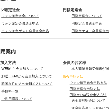
ォン確定送金
円指定送金
ウォン確定送金について
円指定送金について
ウォン確定会員送金申込
円指定会員送金申込
ウォン確定ゲスト会員送金申込
円指定ゲスト会員送金
利用案内
員加入方法
会員のお客様
WEBから会員加入について
本人確認書類受領書が
郵送・FAXから会員加入について
送金申込方法
・
ウォン確定送金申込方法
韓国在住の方の会員加入について
・
円指定送金申込方法
手数料一覧
・
円指定FAX送金申込方法
ご利用環境について
送金履歴照会について
送金申込キャンセルに