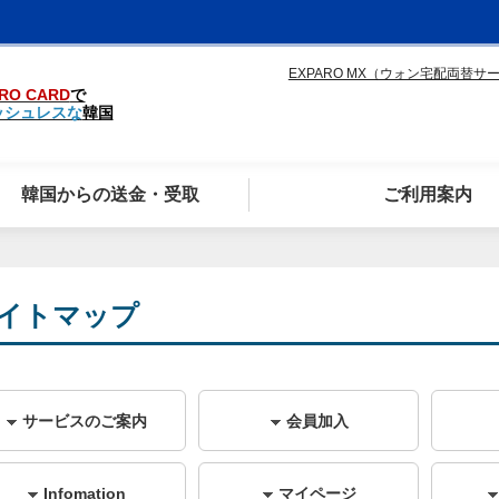
EXPARO MX（ウォン宅配両替サ
RO CARD
で
ッシュレスな
韓国
韓国からの送金・受取
ご利用案内
イトマップ
サービスのご案内
会員加入
Infomation
マイページ