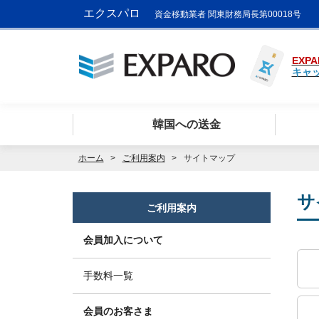
エクスパロ
資金移動業者 関東財務局長第00018号
EXPA
キャ
韓国への送金
ホーム
ご利用案内
サイトマップ
サ
ご利用案内
会員加入について
手数料一覧
会員のお客さま