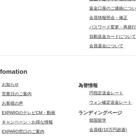
返金口座のご連絡につ
会員情報照会・修正
パスワード変更・再発
自動送金カードについ
会員退会について
nfomation
お知らせ
為替情報
円指定送金レート
営業日のご案内
ウォン確定送金レート
お客様の声
EXPAROのテレビCM・動画
ランディングページ
韓国留学
キャンペーン・お得な情報
会員様(10万円超過)
EXPARO窓口のご案内