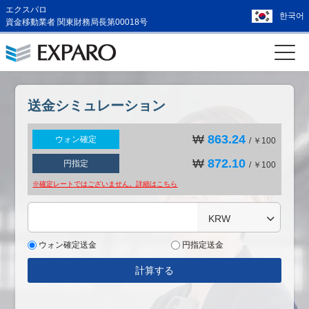
エクスパロ
한국어
資金移動業者 関東財務局長第00018号
送金シミュレーション
₩
863.24
ウォン確定
/ ￥100
₩
872.10
円指定
/ ￥100
※確定レートではございません。詳細は
こちら
KRW
ウォン確定送金
円指定送金
計算する