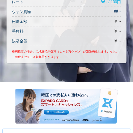
₩ - / 100円
レート
₩ -
ウォン貨額
￥ -
円送金額
￥ -
手数料
￥ -
決済金額
※円指定の場合、現地支払手数料（１～３万ウォン）が別途発生します。なお、
着金まで１～３営業日かかります。