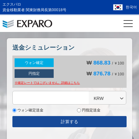
エクスパロ
한국어
資金移動業者 関東財務局長第00018号
送金シミュレーション
₩
868.83
ウォン確定
/ ￥100
₩
876.78
円指定
/ ￥100
※確定レートではございません。詳細は
こちら
KRW
ウォン確定送金
円指定送金
計算する