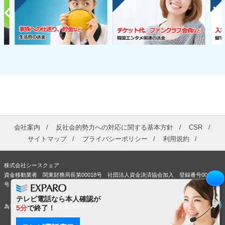
会社案内
反社会的勢力への対応に関する基本方針
CSR
サイトマップ
プライバシーポリシー
利用規約
株式会社シースクェア
資金移動業者 関東財務局長第00018号 社団法人資金決済協会加入 登録番号00363
号
テレビ電話なら本人確認が
為替情報やお得な情報も配信中!!
5分
で終了！