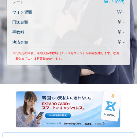
₩ - / 100円
レート
₩ -
ウォン貨額
￥ -
円送金額
￥ -
手数料
￥ -
決済金額
※円指定の場合、現地支払手数料（１～３万ウォン）が別途発生します。なお、
着金まで１～３営業日かかります。