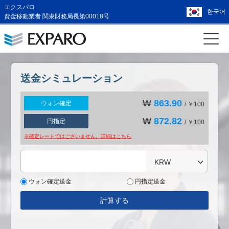
エクスパロ
한국어
資金移動業者 関東財務局長第00018号
送金シミュレーション
₩
863.90
ウォン確定
/ ￥100
₩
872.82
円指定
/ ￥100
※確定レートではございません。詳細は
こちら
KRW
ウォン確定送金
円指定送金
計算する