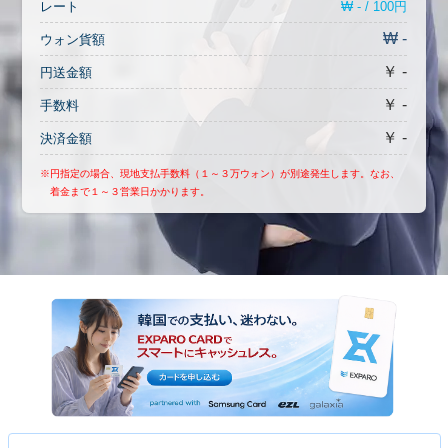
₩ - / 100円
レート
₩ -
ウォン貨額
￥ -
円送金額
￥ -
手数料
￥ -
決済金額
※円指定の場合、現地支払手数料（１～３万ウォン）が別途発生します。なお、
着金まで１～３営業日かかります。