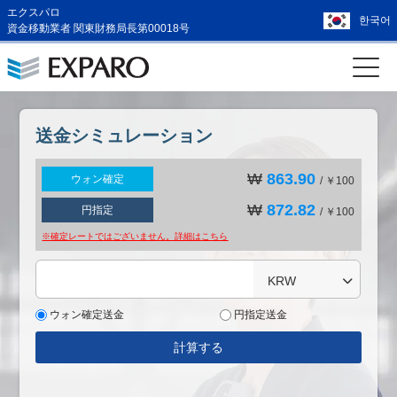
エクスパロ
한국어
資金移動業者 関東財務局長第00018号
送金シミュレーション
₩
863.90
ウォン確定
/ ￥100
₩
872.82
円指定
/ ￥100
※確定レートではございません。詳細は
こちら
KRW
ウォン確定送金
円指定送金
計算する