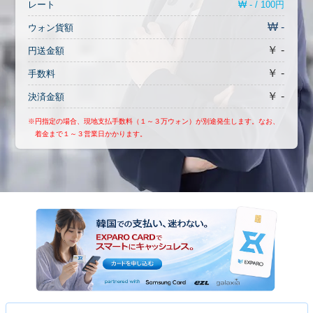
₩ - / 100円
レート
₩ -
ウォン貨額
￥ -
円送金額
￥ -
手数料
￥ -
決済金額
※円指定の場合、現地支払手数料（１～３万ウォン）が別途発生します。なお、
着金まで１～３営業日かかります。