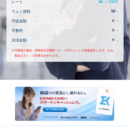
₩ - / 100円
レート
₩ -
ウォン貨額
￥ -
円送金額
￥ -
手数料
￥ -
決済金額
※円指定の場合、現地支払手数料（１～３万ウォン）が別途発生します。なお、
着金まで１～３営業日かかります。