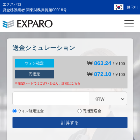
エクスパロ
한국어
資金移動業者 関東財務局長第00018号
送金シミュレーション
₩
863.24
ウォン確定
/ ￥100
₩
872.10
円指定
/ ￥100
※確定レートではございません。詳細は
こちら
KRW
ウォン確定送金
円指定送金
計算する