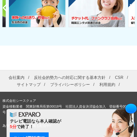
会社案内
反社会的勢力への対応に関する基本方針
CSR
サイトマップ
プライバシーポリシー
利用規約
株式会社シースクェア
資金移動業者 関東財務局長第00018号 社団法人資金決済協会加入 登録番号00363
号
テレビ電話なら本人確認が
為替情報やお得な情報も配信中!!
5分
で終了！