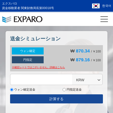
エクスパロ
한국어
資金移動業者 関東財務局長第00018号
送金シミュレーション
₩
870.34
ウォン確定
/ ￥100
₩
879.16
円指定
/ ￥100
※確定レートではございません。詳細は
こちら
KRW
ウォン確定送金
円指定送金
計算する