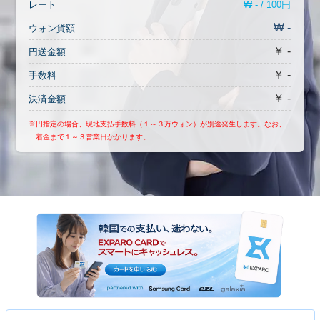
₩ - / 100円
レート
₩ -
ウォン貨額
￥ -
円送金額
￥ -
手数料
￥ -
決済金額
※円指定の場合、現地支払手数料（１～３万ウォン）が別途発生します。なお、
着金まで１～３営業日かかります。