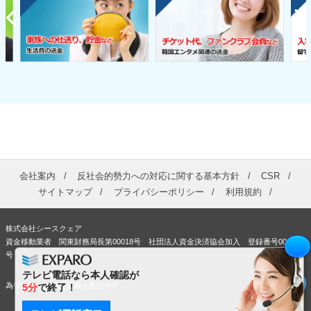
会社案内
反社会的勢力への対応に関する基本方針
CSR
サイトマップ
プライバシーポリシー
利用規約
株式会社シースクェア
資金移動業者 関東財務局長第00018号 社団法人資金決済協会加入 登録番号00363
号
テレビ電話なら本人確認が
為替情報やお得な情報も配信中!!
5分
で終了！