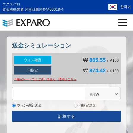
エクスパロ
한국어
資金移動業者 関東財務局長第00018号
送金シミュレーション
₩
865.55
ウォン確定
/ ￥100
₩
874.42
円指定
/ ￥100
※確定レートではございません。詳細は
こちら
KRW
ウォン確定送金
円指定送金
計算する