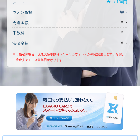
₩ - / 100円
レート
₩ -
ウォン貨額
￥ -
円送金額
￥ -
手数料
￥ -
決済金額
※円指定の場合、現地支払手数料（１～３万ウォン）が別途発生します。なお、
着金まで１～３営業日かかります。