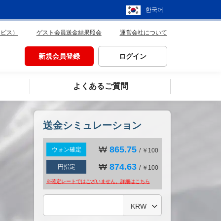
한국어
ービス）
ゲスト会員送金結果照会
運営会社について
新規会員登録
ログイン
よくあるご質問
送金シミュレーション
₩
865.75
ウォン確定
/ ￥100
₩
874.63
円指定
/ ￥100
※確定レートではございません。詳細は
こちら
KRW