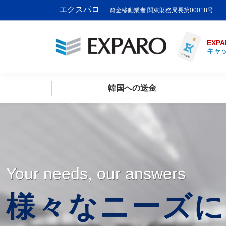
エクスパロ
資金移動業者 関東財務局長第00018号
EXPA
キャ
韓国への送金
Your needs, our answers
様々なニーズに