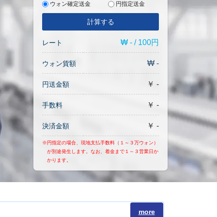
ウォン確定送金
円指定送金
計算する
₩ - / 100円
レート
₩ -
ウォン貨額
￥ -
円送金額
￥ -
手数料
￥ -
決済金額
※円指定の場合、現地支払手数料（１～３万ウォン）
が別途発生します。なお、着金まで１～３営業日か
かります。
more