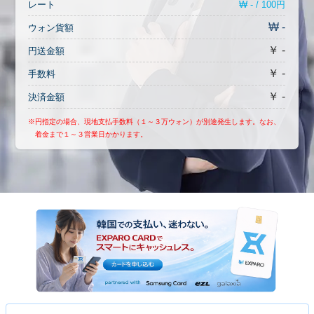
₩ - / 100円
レート
₩ -
ウォン貨額
￥ -
円送金額
￥ -
手数料
￥ -
決済金額
※円指定の場合、現地支払手数料（１～３万ウォン）が別途発生します。なお、
着金まで１～３営業日かかります。