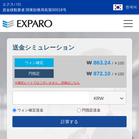
エクスパロ
한국어
資金移動業者 関東財務局長第00018号
送金シミュレーション
₩
863.24
ウォン確定
/ ￥100
₩
872.10
円指定
/ ￥100
※確定レートではございません。詳細は
こちら
KRW
ウォン確定送金
円指定送金
計算する