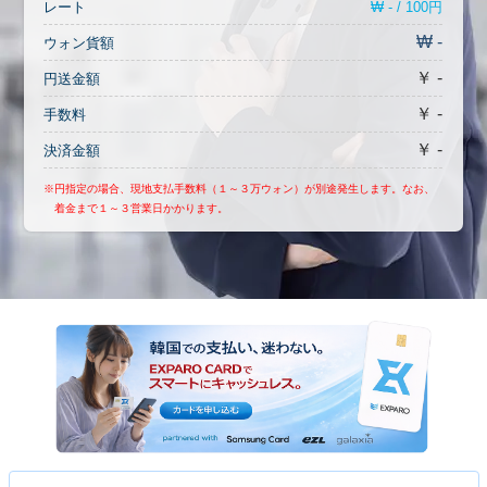
₩ - / 100円
レート
₩ -
ウォン貨額
￥ -
円送金額
￥ -
手数料
￥ -
決済金額
※円指定の場合、現地支払手数料（１～３万ウォン）が別途発生します。なお、
着金まで１～３営業日かかります。