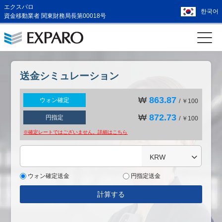
エクスパロ
한국어
資金移動業者 関東財務局長第00018号
送金シミュレーション
₩
863.87
ウォン確定
/ ￥100
₩
872.73
円指定
/ ￥100
※確定レートではございません。詳細は
こちら
KRW
ウォン確定送金
円指定送金
計算する