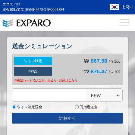
エクスパロ
한국어
資金移動業者 関東財務局長第00018号
送金シミュレーション
₩
867.58
ウォン確定
/ ￥100
₩
876.47
円指定
/ ￥100
※確定レートではございません。詳細は
こちら
KRW
ウォン確定送金
円指定送金
計算する