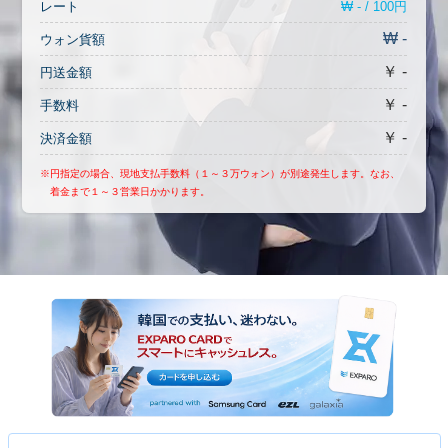
₩ - / 100円
レート
₩ -
ウォン貨額
￥ -
円送金額
￥ -
手数料
￥ -
決済金額
※円指定の場合、現地支払手数料（１～３万ウォン）が別途発生します。なお、
着金まで１～３営業日かかります。