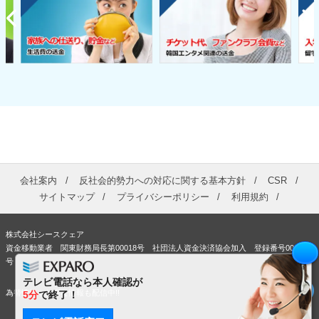
会社案内
反社会的勢力への対応に関する基本方針
CSR
サイトマップ
プライバシーポリシー
利用規約
株式会社シースクェア
資金移動業者 関東財務局長第00018号 社団法人資金決済協会加入 登録番号00363
号
テレビ電話なら本人確認が
為替情報やお得な情報も配信中!!
5分
で終了！