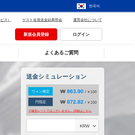
한국어
ービス）
ゲスト会員送金結果照会
運営会社について
新規会員登録
ログイン
よくあるご質問
送金シミュレーション
₩
863.90
ウォン確定
/ ￥100
₩
872.82
円指定
/ ￥100
※確定レートではございません。詳細は
こちら
KRW