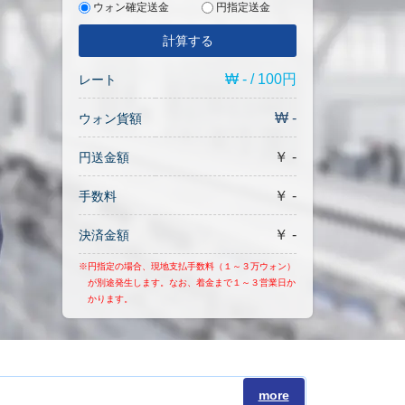
ウォン確定送金
円指定送金
計算する
₩ - / 100円
レート
₩ -
ウォン貨額
￥ -
円送金額
￥ -
手数料
￥ -
決済金額
※円指定の場合、現地支払手数料（１～３万ウォン）
が別途発生します。なお、着金まで１～３営業日か
かります。
more