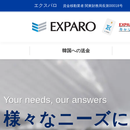
エクスパロ
資金移動業者 関東財務局長第00018号
EXPA
キャ
韓国への送金
Your needs, our answers
様々なニーズに