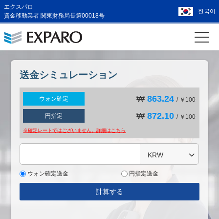
エクスパロ
한국어
資金移動業者 関東財務局長第00018号
送金シミュレーション
₩
863.24
ウォン確定
/ ￥100
₩
872.10
円指定
/ ￥100
※確定レートではございません。詳細は
こちら
KRW
ウォン確定送金
円指定送金
計算する