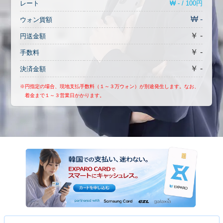
₩ - / 100円
レート
₩ -
ウォン貨額
￥ -
円送金額
￥ -
手数料
￥ -
決済金額
※円指定の場合、現地支払手数料（１～３万ウォン）が別途発生します。なお、
着金まで１～３営業日かかります。