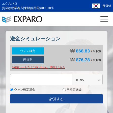
エクスパロ
한국어
資金移動業者 関東財務局長第00018号
送金シミュレーション
₩
868.83
ウォン確定
/ ￥100
₩
876.78
円指定
/ ￥100
※確定レートではございません。詳細は
こちら
KRW
ウォン確定送金
円指定送金
計算する