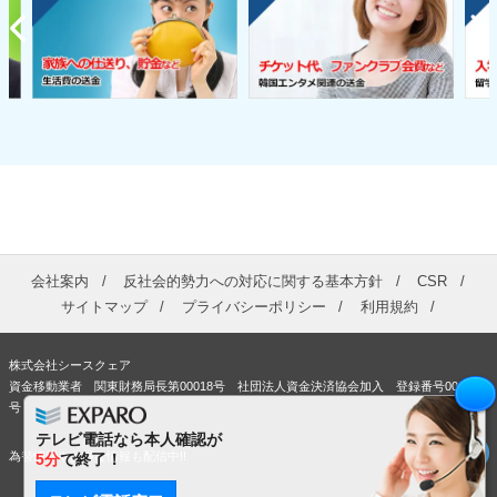
会社案内
反社会的勢力への対応に関する基本方針
CSR
サイトマップ
プライバシーポリシー
利用規約
株式会社シースクェア
資金移動業者 関東財務局長第00018号 社団法人資金決済協会加入 登録番号00363
号
テレビ電話なら本人確認が
為替情報やお得な情報も配信中!!
5分
で終了！