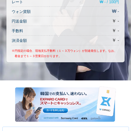
₩ - / 100円
レート
₩ -
ウォン貨額
￥ -
円送金額
￥ -
手数料
￥ -
決済金額
※円指定の場合、現地支払手数料（１～３万ウォン）が別途発生します。なお、
着金まで１～３営業日かかります。