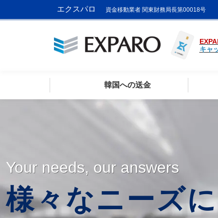
エクスパロ
資金移動業者 関東財務局長第00018号
EXPA
キャ
韓国への送金
Your needs, our answers
様々なニーズに