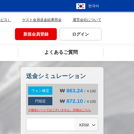
한국어
ービス）
ゲスト会員送金結果照会
運営会社について
新規会員登録
ログイン
よくあるご質問
送金シミュレーション
₩
863.24
ウォン確定
/ ￥100
₩
872.10
円指定
/ ￥100
※確定レートではございません。詳細は
こちら
KRW