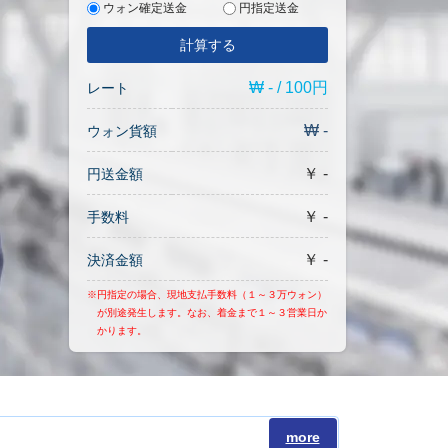
ウォン確定送金
円指定送金
計算する
₩ - / 100円
レート
₩ -
ウォン貨額
￥ -
円送金額
￥ -
手数料
￥ -
決済金額
※円指定の場合、現地支払手数料（１～３万ウォン）
が別途発生します。なお、着金まで１～３営業日か
かります。
more