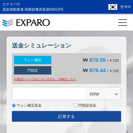
エクスパロ
한국어
資金移動業者 関東財務局長第00018号
送金シミュレーション
₩
870.55
ウォン確定
/ ￥100
₩
879.44
円指定
/ ￥100
※確定レートではございません。詳細は
こちら
KRW
ウォン確定送金
円指定送金
計算する