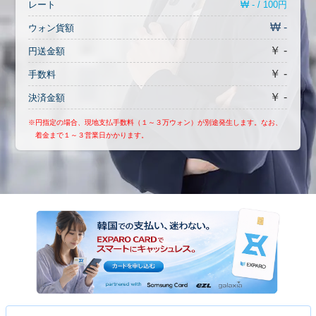
₩ - / 100円
レート
₩ -
ウォン貨額
￥ -
円送金額
￥ -
手数料
￥ -
決済金額
※円指定の場合、現地支払手数料（１～３万ウォン）が別途発生します。なお、
着金まで１～３営業日かかります。