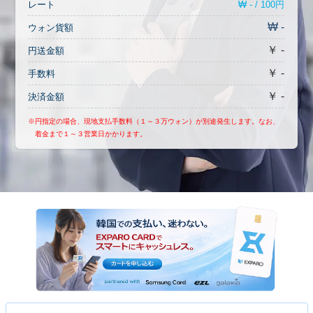
₩ - / 100円
レート
₩ -
ウォン貨額
￥ -
円送金額
￥ -
手数料
￥ -
決済金額
※円指定の場合、現地支払手数料（１～３万ウォン）が別途発生します。なお、
着金まで１～３営業日かかります。