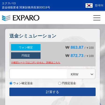
エクスパロ
한국어
資金移動業者 関東財務局長第00018号
送金シミュレーション
₩
863.87
ウォン確定
/ ￥100
₩
872.73
円指定
/ ￥100
※確定レートではございません。詳細は
こちら
KRW
ウォン確定送金
円指定送金
計算する