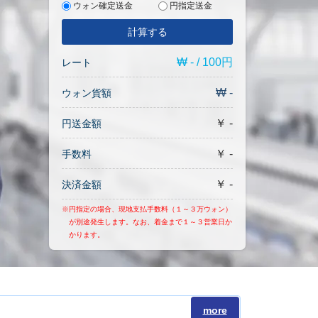
ウォン確定送金
円指定送金
計算する
₩ - / 100円
レート
₩ -
ウォン貨額
￥ -
円送金額
￥ -
手数料
￥ -
決済金額
※円指定の場合、現地支払手数料（１～３万ウォン）
が別途発生します。なお、着金まで１～３営業日か
かります。
more