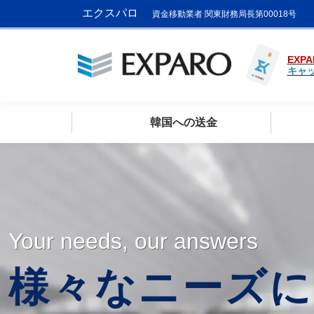
エクスパロ
資金移動業者 関東財務局長第00018号
EXPA
キャ
韓国への送金
Your needs, our answers
様々なニーズに