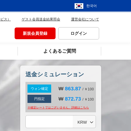
한국어
ービス）
ゲスト会員送金結果照会
運営会社について
新規会員登録
ログイン
よくあるご質問
送金シミュレーション
₩
863.87
ウォン確定
/ ￥100
₩
872.73
円指定
/ ￥100
※確定レートではございません。詳細は
こちら
KRW