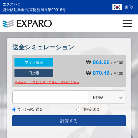
エクスパロ
한국어
資金移動業者 関東財務局長第00018号
送金シミュレーション
₩
861.66
ウォン確定
/ ￥100
₩
870.46
円指定
/ ￥100
※確定レートではございません。詳細は
こちら
KRW
ウォン確定送金
円指定送金
計算する