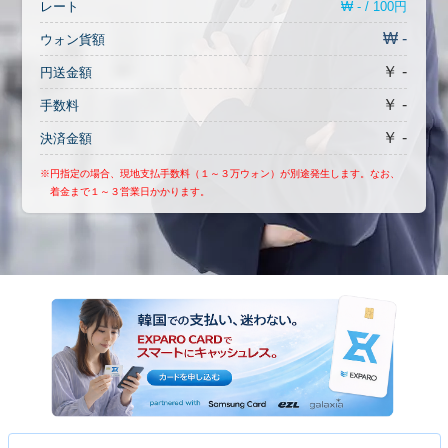
₩ - / 100円
レート
₩ -
ウォン貨額
￥ -
円送金額
￥ -
手数料
￥ -
決済金額
※円指定の場合、現地支払手数料（１～３万ウォン）が別途発生します。なお、
着金まで１～３営業日かかります。