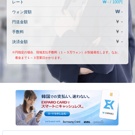
₩ - / 100円
レート
₩ -
ウォン貨額
￥ -
円送金額
￥ -
手数料
￥ -
決済金額
※円指定の場合、現地支払手数料（１～３万ウォン）が別途発生します。なお、
着金まで１～３営業日かかります。