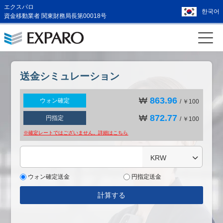
エクスパロ
한국어
資金移動業者 関東財務局長第00018号
送金シミュレーション
₩
863.96
ウォン確定
/ ￥100
₩
872.77
円指定
/ ￥100
※確定レートではございません。詳細は
こちら
KRW
ウォン確定送金
円指定送金
計算する