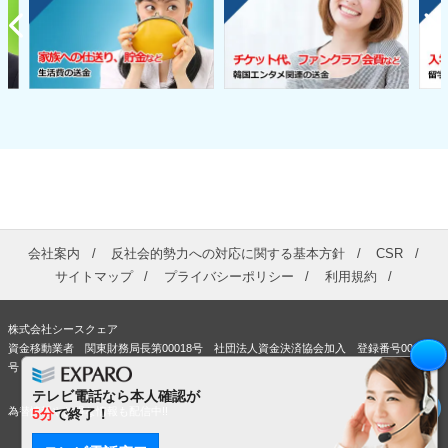
会社案内
反社会的勢力への対応に関する基本方針
CSR
サイトマップ
プライバシーポリシー
利用規約
株式会社シースクェア
資金移動業者 関東財務局長第00018号 社団法人資金決済協会加入 登録番号00363
号
テレビ電話なら本人確認が
為替情報やお得な情報も配信中!!
5分
で終了！