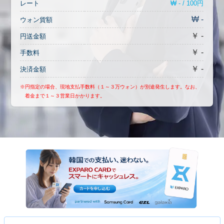
₩ - / 100円
レート
₩ -
ウォン貨額
￥ -
円送金額
￥ -
手数料
￥ -
決済金額
※円指定の場合、現地支払手数料（１～３万ウォン）が別途発生します。なお、
着金まで１～３営業日かかります。