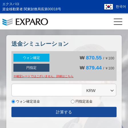
エクスパロ
한국어
資金移動業者 関東財務局長第00018号
送金シミュレーション
₩
870.55
ウォン確定
/ ￥100
₩
879.44
円指定
/ ￥100
※確定レートではございません。詳細は
こちら
KRW
ウォン確定送金
円指定送金
計算する