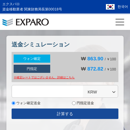
エクスパロ
한국어
資金移動業者 関東財務局長第00018号
送金シミュレーション
₩
863.90
ウォン確定
/ ￥100
₩
872.82
円指定
/ ￥100
※確定レートではございません。詳細は
こちら
KRW
ウォン確定送金
円指定送金
計算する