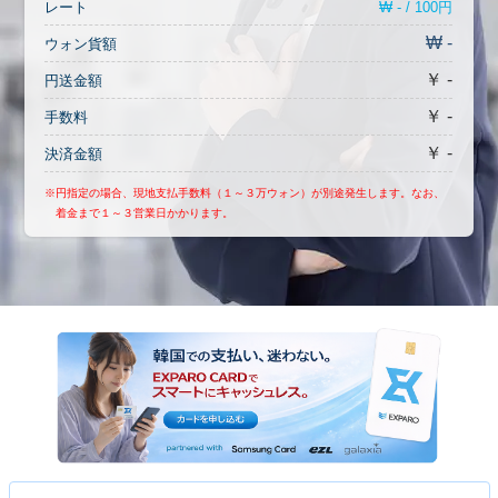
₩ - / 100円
レート
₩ -
ウォン貨額
￥ -
円送金額
￥ -
手数料
￥ -
決済金額
※円指定の場合、現地支払手数料（１～３万ウォン）が別途発生します。なお、
着金まで１～３営業日かかります。