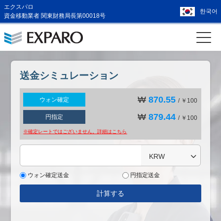
エクスパロ
한국어
資金移動業者 関東財務局長第00018号
送金シミュレーション
₩
870.55
ウォン確定
/ ￥100
₩
879.44
円指定
/ ￥100
※確定レートではございません。詳細は
こちら
KRW
ウォン確定送金
円指定送金
計算する