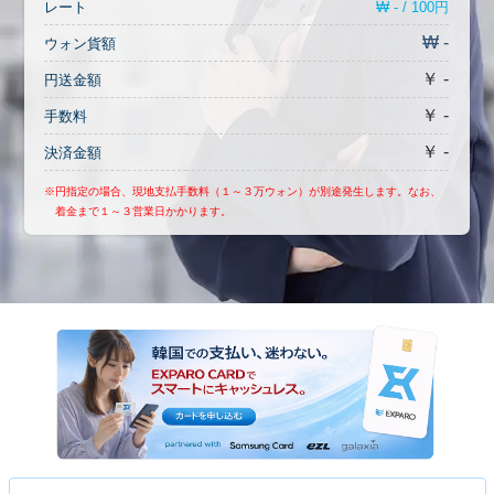
₩ - / 100円
レート
₩ -
ウォン貨額
￥ -
円送金額
￥ -
手数料
￥ -
決済金額
※円指定の場合、現地支払手数料（１～３万ウォン）が別途発生します。なお、
着金まで１～３営業日かかります。