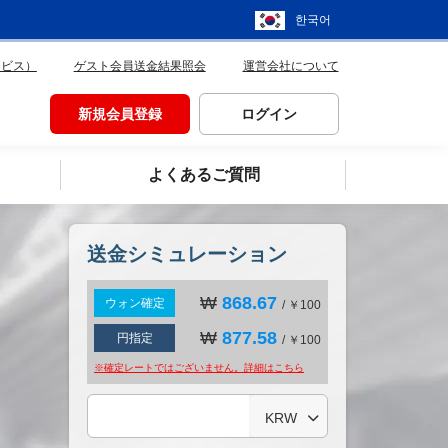
한국어
ービス）
ゲスト会員送金結果照会
運営会社について
新規会員登録
ログイン
よくあるご質問
送金シミュレーション
₩
868.67
ウォン確定
/ ￥100
₩
877.58
円指定
/ ￥100
※確定レートではございません。詳細は
こちら
KRW