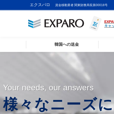
エクスパロ
資金移動業者 関東財務局長第00018号
EXPA
キャ
韓国への送金
Your needs, our answers
様々なニーズに