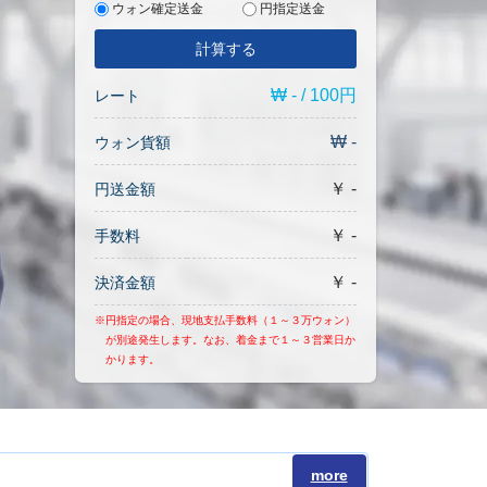
ウォン確定送金
円指定送金
計算する
₩ - / 100円
レート
₩ -
ウォン貨額
￥ -
円送金額
￥ -
手数料
￥ -
決済金額
※円指定の場合、現地支払手数料（１～３万ウォン）
が別途発生します。なお、着金まで１～３営業日か
かります。
more