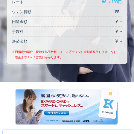
₩ - / 100円
レート
₩ -
ウォン貨額
￥ -
円送金額
￥ -
手数料
￥ -
決済金額
※円指定の場合、現地支払手数料（１～３万ウォン）が別途発生します。なお、
着金まで１～３営業日かかります。