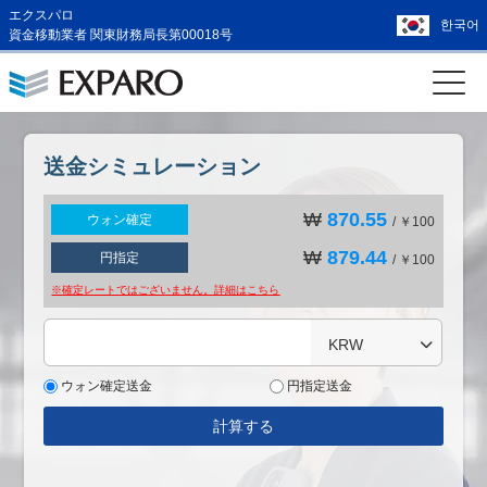
エクスパロ
한국어
資金移動業者 関東財務局長第00018号
送金シミュレーション
₩
870.55
ウォン確定
/ ￥100
₩
879.44
円指定
/ ￥100
※確定レートではございません。詳細は
こちら
KRW
ウォン確定送金
円指定送金
計算する