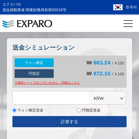
エクスパロ
한국어
資金移動業者 関東財務局長第00018号
送金シミュレーション
₩
863.24
ウォン確定
/ ￥100
₩
872.10
円指定
/ ￥100
※確定レートではございません。詳細は
こちら
KRW
ウォン確定送金
円指定送金
計算する