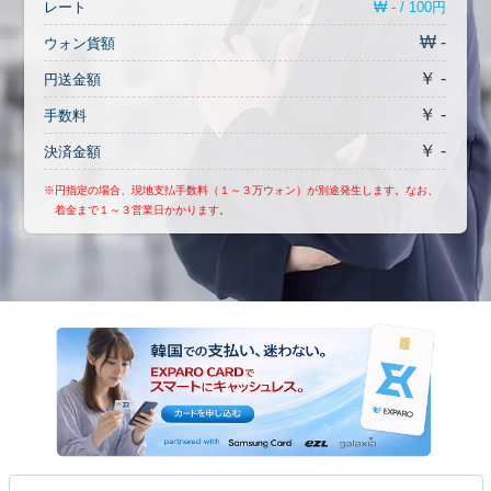
₩ - / 100円
レート
₩ -
ウォン貨額
￥ -
円送金額
￥ -
手数料
￥ -
決済金額
※円指定の場合、現地支払手数料（１～３万ウォン）が別途発生します。なお、
着金まで１～３営業日かかります。